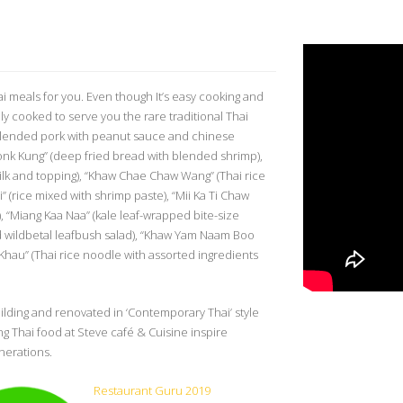
i meals for you. Even though It’s easy cooking and
ly cooked to serve you the rare traditional Thai
blended pork with peanut sauce and chinese
Donk Kung” (deep fried bread with blended shrimp),
lk and topping), “Khaw Chae Chaw Wang” (Thai rice
i” (rice mixed with shrimp paste), “Mii Ka Ti Chaw
), “Miang Kaa Naa” (kale leaf-wrapped bite-size
nd wildbetal leafbush salad), “Khaw Yam Naam Boo
 Khau” (Thai rice noodle with assorted ingredients
ilding and renovated in ‘Contemporary Thai’ style
ng Thai food at Steve café & Cuisine inspire
nerations.
Restaurant Guru 2019