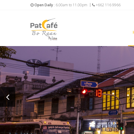
Open Daily
: 6.00am to 11.00pm
+662 116 9966