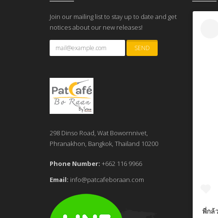
Join our mailing list to stay up to date and get
notices about our new releases!
298 Dinso Road, Wat Bowornnivet,
Phranakhon, Bangkok, Thailand 10200
Phone Number:
+662 116 9966
Email:
info@patcafeboraan.com
พี่กล้