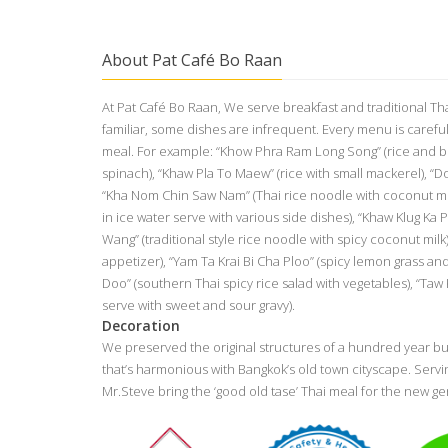
About Pat Café Bo Raan
At Pat Café Bo Raan, We serve breakfast and traditional Tha
familiar, some dishes are infrequent. Every menu is careful
meal. For example: “Khow Phra Ram Long Song” (rice and 
spinach), “Khaw Pla To Maew” (rice with small mackerel), “
“Kha Nom Chin Saw Nam” (Thai rice noodle with coconut mi
in ice water serve with various side dishes), “Khaw Klug Ka P
Wang” (traditional style rice noodle with spicy coconut milk
appetizer), “Yam Ta Krai Bi Cha Ploo” (spicy lemon grass a
Doo” (southern Thai spicy rice salad with vegetables), “Taw
serve with sweet and sour gravy).
Decoration
We preserved the original structures of a hundred year bu
that’s harmonious with Bangkok’s old town cityscape. Servi
Mr.Steve bring the ‘good old tase’ Thai meal for the new ge